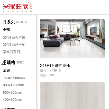
系列
SERIES
全部
33°臻白金丝绒
33°臻白超平釉
福临门系列
规格
SPEC
X48R19-奢白润玉
编号：X48R19
全部
浏览：396
750X1500mm
600x1200mm
800x800mm
400x800mm