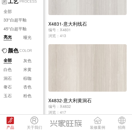
工艺
PROCESS
全部
33°白超平釉
X4831-意大利线石
45°白超平釉
编号：X4831
浏览：413
哑光
亮光
颜色
COLOR
灰色
全部
白色
米黄
洞石
棕咖
奢石
杏色
玉石
粉色
X4832-意大利黄洞石
编号：X4832
浏览：417
产品
关于我们
装修案例
招商