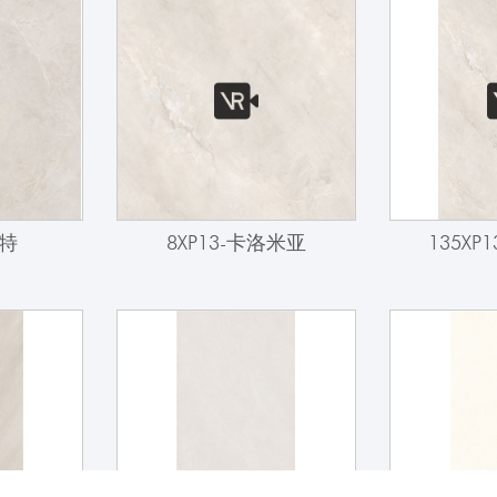
林特
8XP13-卡洛米亚
135XP