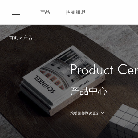
产品
招商加盟
750X1
600x1
首页
>
产品
800x8
400x8
关于我们
了解更
Product Cen
品牌介绍
产品优势
产品中心
发展历程
辉煌荣誉
文化理念
滚动鼠标浏览更多

联系我们