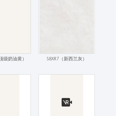
3（顶级奶油黄）
S8XR7（新西兰灰）