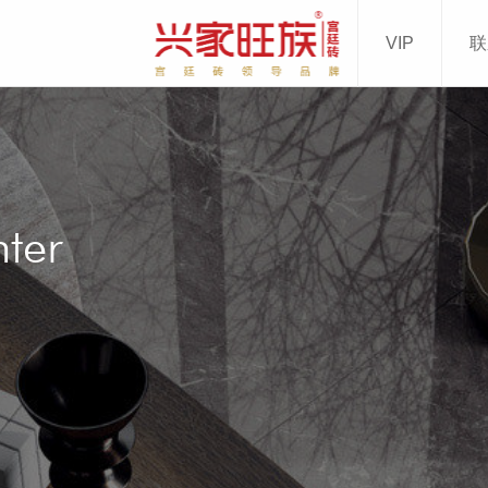
VIP
联
500mm
200mm
00mm
00mm
多+
ter