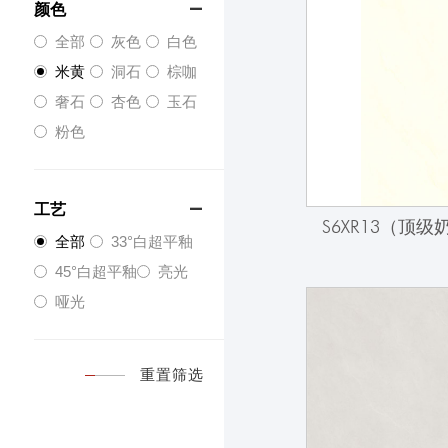
颜色

全部
灰色
白色
米黄
洞石
棕咖
奢石
杏色
玉石
粉色
工艺

S6XR13（顶
全部
33°白超平釉
45°白超平釉
亮光
哑光
重置筛选