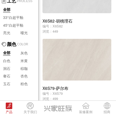
工艺
PROCESS
全部
33°白超平釉
X6S82-胡桃理石
45°白超平釉
编号：X6S82
浏览：449
亮光
哑光
颜色
COLOR
灰色
全部
白色
米黄
洞石
棕咖
奢石
杏色
玉石
粉色
X6S79-萨尔布
编号：X6S79
浏览：499
产品
关于我们
装修案例
招商