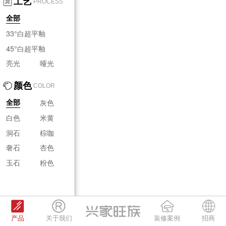
工艺
PROCESS
全部
33°白超平釉
45°白超平釉
亮光
哑光
颜色
COLOR
灰色
全部
白色
米黄
洞石
棕咖
奢石
杏色
玉石
粉色
产品
关于我们
装修案例
招商