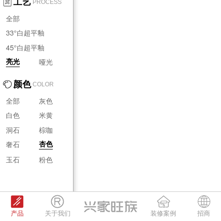
工艺
PROCESS
全部
33°白超平釉
45°白超平釉
哑光
亮光
颜色
COLOR
全部
灰色
白色
米黄
洞石
棕咖
奢石
杏色
玉石
粉色
产品
关于我们
装修案例
招商