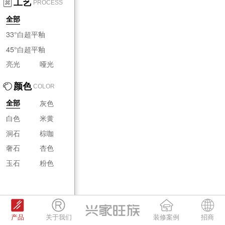
工艺
PROCESS
全部
33°白超平釉
45°白超平釉
亮光
哑光
颜色
COLOR
灰色
全部
白色
米黄
洞石
棕咖
奢石
杏色
玉石
粉色
产品
关于我们
装修案例
招商