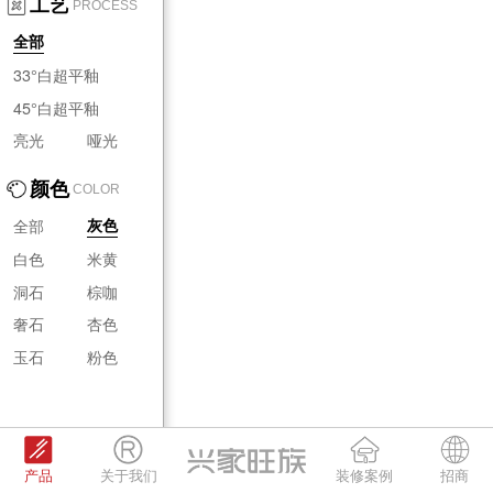
工艺
PROCESS
全部
33°白超平釉
45°白超平釉
亮光
哑光
颜色
COLOR
全部
灰色
白色
米黄
洞石
棕咖
奢石
杏色
玉石
粉色
产品
关于我们
装修案例
招商