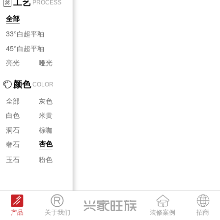
工艺
PROCESS
全部
33°白超平釉
45°白超平釉
亮光
哑光
颜色
COLOR
全部
灰色
白色
米黄
洞石
棕咖
奢石
杏色
玉石
粉色
产品
关于我们
装修案例
招商