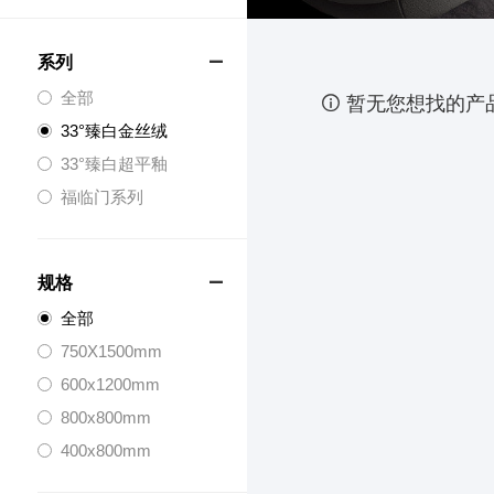
系列

全部

暂无您想找的产
33°臻白金丝绒
33°臻白超平釉
福临门系列
规格

全部
750X1500mm
600x1200mm
800x800mm
400x800mm