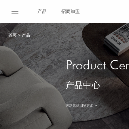
产品
招商加盟
750X1
600x1
首页
>
产品
800x8
400x8
关于我们
了解更
Product Cen
品牌介绍
产品优势
产品中心
发展历程
辉煌荣誉
文化理念
滚动鼠标浏览更多

联系我们