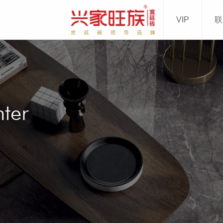
VIP
联
500mm
200mm
00mm
00mm
多+
ter