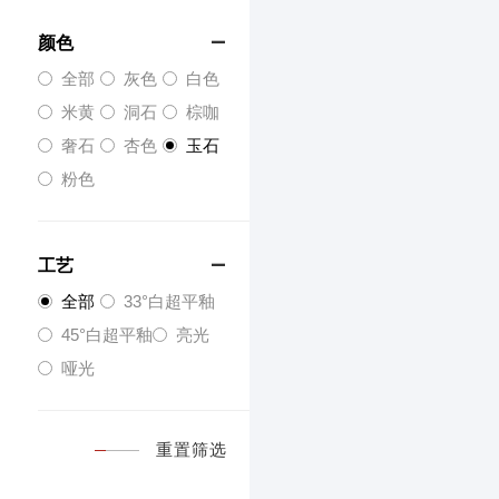
颜色

全部
灰色
白色
米黄
洞石
棕咖
奢石
杏色
玉石
粉色
工艺

全部
33°白超平釉
45°白超平釉
亮光
哑光
重置筛选