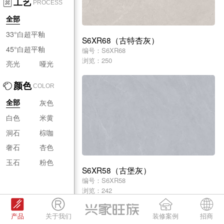
工艺
PROCESS
全部
33°白超平釉
S6XR68（古特杏灰）
45°白超平釉
编号：S6XR68
浏览：250
亮光
哑光
颜色
COLOR
灰色
全部
白色
米黄
洞石
棕咖
奢石
杏色
玉石
粉色
S6XR58（古堡灰）
编号：S6XR58
浏览：242
产品
关于我们
装修案例
招商