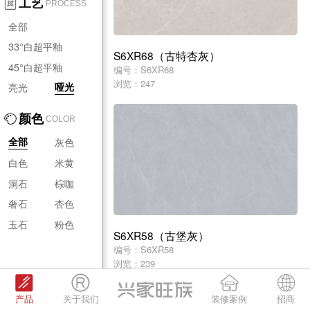
工艺
PROCESS
全部
33°白超平釉
S6XR68（古特杏灰）
45°白超平釉
编号：S6XR68
浏览：247
亮光
哑光
颜色
COLOR
灰色
全部
白色
米黄
洞石
棕咖
奢石
杏色
玉石
粉色
S6XR58（古堡灰）
编号：S6XR58
浏览：239
产品
关于我们
装修案例
招商