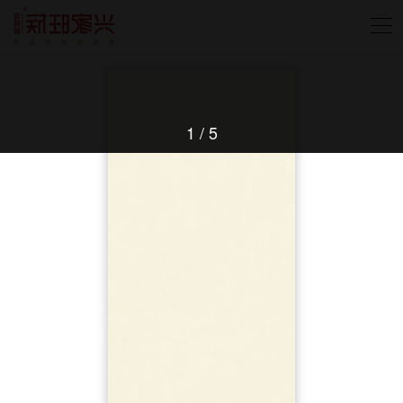
1
/
5