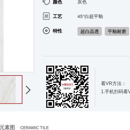
颜色
灰色
工艺
45°白超平釉
特性
超白晶透
平釉耐磨
135XP22-B
看VR方法：

1.手机扫码看
元素图
CERAMIC TILE