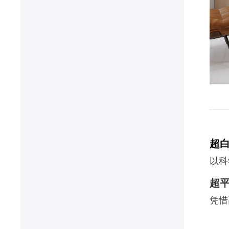
超
以科
超
凭惜