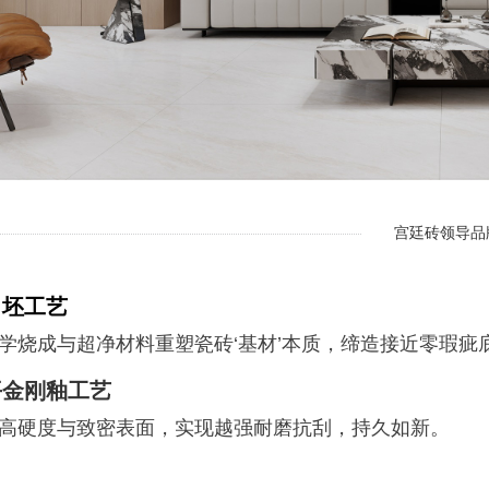
宫廷砖领导品
白坯工艺
学烧成与超净材料重塑瓷砖‘基材’本质，缔造接近零瑕疵
平金刚釉工艺
高硬度与致密表面，实现越强耐磨抗刮，持久如新。