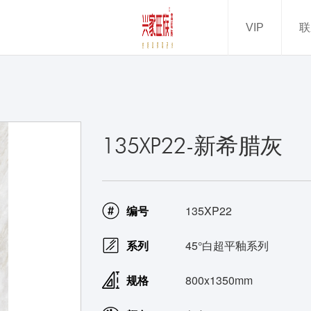
VIP
联
500mm
200mm
00mm
00mm
135XP22-新希腊灰
多+
编号
135XP22
系列
45°白超平釉系列
规格
800x1350mm