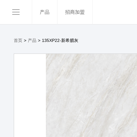
产品
招商加盟
750X1
600x1
首页
>
产品
>
135XP22-新希腊灰
800x8
400x8
关于我们
了解更
品牌介绍
产品优势
发展历程
辉煌荣誉
文化理念
联系我们