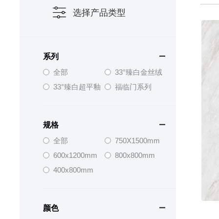
选择产品类型
系列

全部
33°臻白金丝绒
33°臻白超平釉
福临门系列
规格

全部
750X1500mm
600x1200mm
800x800mm
400x800mm
颜色
