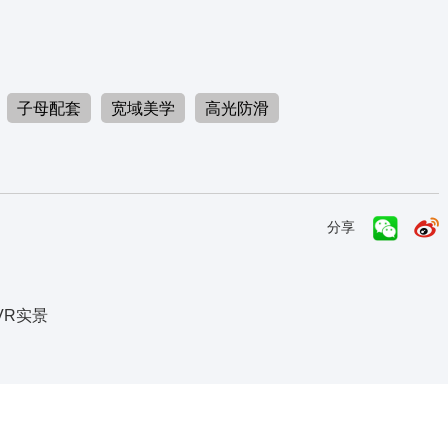
子母配套
宽域美学
高光防滑
13
分享
VR实景